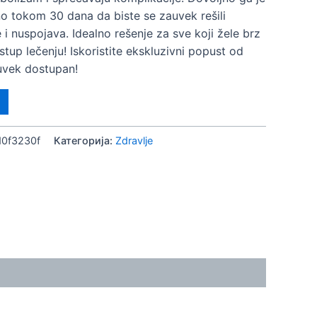
o tokom 30 dana da biste se zauvek rešili
 i nuspojava. Idealno rešenje za sve koji žele brz
stup lečenju! Iskoristite ekskluzivni popust od
uvek dostupan!
d0f3230f
Категорија:
Zdravlje
aćaja novca