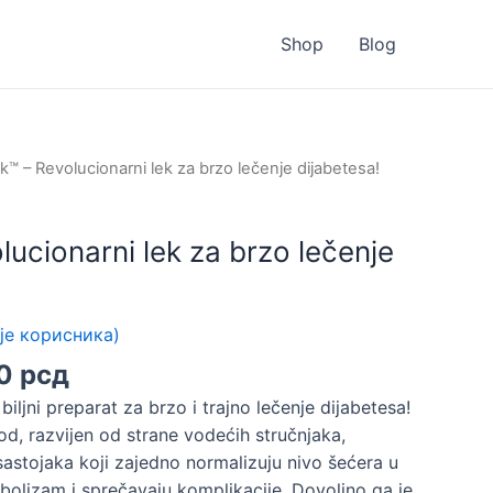
Shop
Blog
ok™ – Revolucionarni lek za brzo lečenje dijabetesa!
lucionarni lek za brzo lečenje
је корисника)
гинална
Тренутна
00
рсд
цена
biljni preparat za brzo i trajno lečenje dijabetesa!
је:
od, razvijen od strane vodećih stručnjaka,
:
3.700 рсд.
sastojaka koji zajedno normalizuju nivo šećera u
0 рсд.
abolizam i sprečavaju komplikacije. Dovoljno ga je