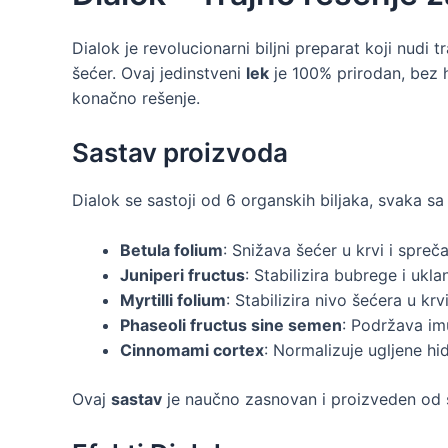
Dialok je revolucionarni biljni preparat koji nudi 
šećer. Ovaj jedinstveni
lek
je 100% prirodan, bez h
konačno rešenje.
Sastav proizvoda
Dialok se sastoji od 6 organskih biljaka, svaka s
Betula folium
: Snižava šećer u krvi i spre
Juniperi fructus
: Stabilizira bubrege i ukla
Myrtilli folium
: Stabilizira nivo šećera u krvi
Phaseoli fructus sine semen
: Podržava imu
Cinnomami cortex
: Normalizuje ugljene hid
Ovaj
sastav
je naučno zasnovan i proizveden od s