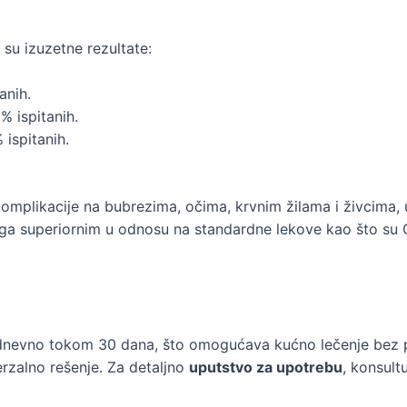
 su izuzetne rezultate:
anih.
 ispitanih.
ispitanih.
mplikacije na bubrezima, očima, krvnim žilama i živcima, ukl
 ga superiornim u odnosu na standardne lekove kao što su Gl
ta dnevno tokom 30 dana, što omogućava kućno lečenje bez
erzalno rešenje. Za detaljno
uputstvo za upotrebu
, konsult