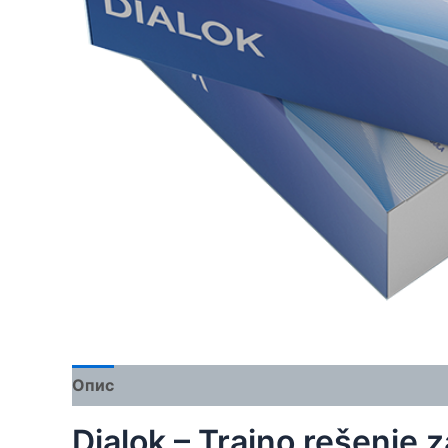
Опис
Додатне информације
Рецензије (5
Dialok – Trajno rešenje z