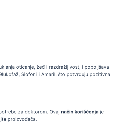
anja oticanje, žeđ i razdražljivost, i poboljšava
ukofaž, Siofor ili Amaril, što potvrđuju pozitivna
 potrebe za doktorom. Ovaj
način korišćenja
je
ujte proizvođača.