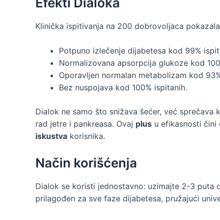
Efekti Dialoka
Klinička ispitivanja na 200 dobrovoljaca pokazala
Potpuno izlečenje dijabetesa kod 99% ispit
Normalizovana apsorpcija glukoze kod 100%
Oporavljen normalan metabolizam kod 93% 
Bez nuspojava kod 100% ispitanih.
Dialok ne samo što snižava šećer, već sprečava ko
rad jetre i pankreasa. Ovaj
plus
u efikasnosti čini
iskustva
korisnika.
Način korišćenja
Dialok se koristi jednostavno: uzimajte 2-3 pu
prilagođen za sve faze dijabetesa, pružajući univ