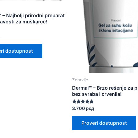
 – Najbolji prirodni preparat
lavosti za muškarce!
д
eri dostupnost
Zdravlje
Dermal™ – Brzo rešenje za p
bez svraba i crvenila!
Оцењено
3.700
рсд
са
4.60
од 5
Proveri dostupnost