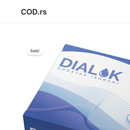
Пређи
COD.rs
на
садржај
Sale!