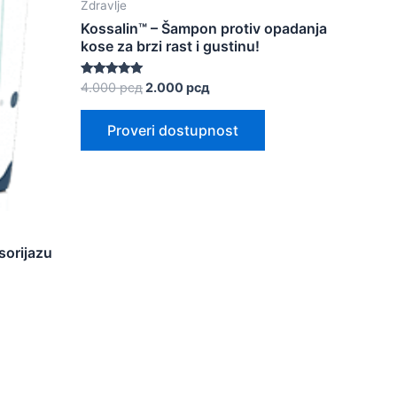
Zdravlje
Kossalin™ – Šampon protiv opadanja
kose za brzi rast i gustinu!
Оригинална
Тренутна
Оцењено са
4.000
рсд
2.000
рсд
5.00
цена
цена
од 5
је
је:
Proveri dostupnost
била:
2.000 рсд.
4.000 рсд.
sorijazu