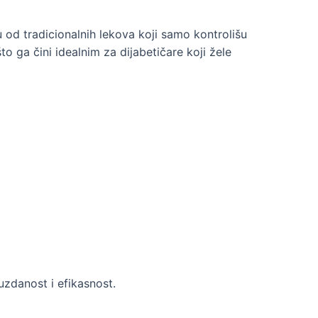
ku od tradicionalnih lekova koji samo kontrolišu
 ga čini idealnim za dijabetičare koji žele
uzdanost i efikasnost.