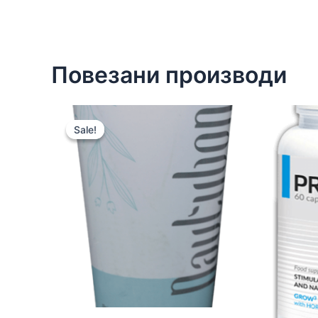
Повезани производи
Sale!
Sale!