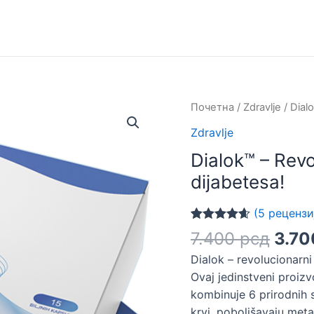
Почетна
/
Zdravlje
/ Dial
Zdravlje
Dialok™ – Revo
dijabetesa!
(
5
рецензи
Оцењено
5
Ори
7.400
рсд
3.7
4.60
од 5
цена
на основу
Dialok – revolucionarni 
оцена
је
купаца
Ovaj jedinstveni proizv
била
kombinuje 6 prirodnih 
7.40
krvi, poboljšavaju met