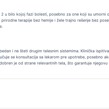
 2 u bilo kojoj fazi bolesti, posebno za one koji su umorni
u prirodne terapije bez hemije i žele trajno rešenje bez po
e.
ezbedan i ne šteti drugim telesnim sistemima. Klinička ispi
ručuje se konsultacija sa lekarom pre upotrebe, posebno a
dobren je od strane relevantnih tela, što garantuje njegov