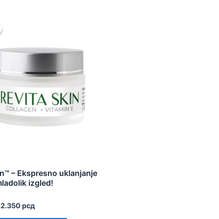
in™ – Ekspresno uklanjanje
ladolik izgled!
Оригинална
Тренутна
2.350
рсд
цена
цена