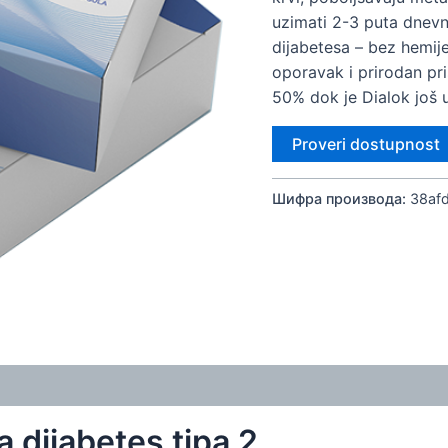
uzimati 2-3 puta dnevn
dijabetesa – bez hemije
oporavak i prirodan pri
50% dok je Dialok još 
Proveri dostupnost
Шифра производа:
38af
)
Informacije
Pitanja o proizvodu (0)
Garancija povr
a dijabetes tipa 2