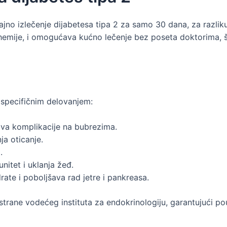
trajno izlečenje dijabetesa tipa 2 za samo 30 dana, za razli
emije, i omogućava kućno lečenje bez poseta doktorima, što
a specifičnim delovanjem:
čava komplikacije na bubrezima.
nja oticanje.
.
nitet i uklanja žeđ.
rate i poboljšava rad jetre i pankreasa.
trane vodećeg instituta za endokrinologiju, garantujući po