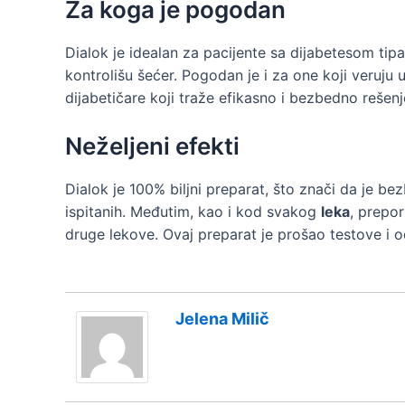
Za koga je pogodan
Dialok je idealan za pacijente sa dijabetesom tipa
kontrolišu šećer. Pogodan je i za one koji veruju 
dijabetičare koji traže efikasno i bezbedno rešenj
Neželjeni efekti
Dialok je 100% biljni preparat, što znači da je b
ispitanih. Međutim, kao i kod svakog
leka
, prepo
druge lekove. Ovaj preparat je prošao testove i o
Jelena Milič