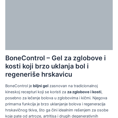
Додатне информације
Рецензије (5)
Informacije
Pitanja o proizvodu (0)
Garancija povraćaja novca
BoneControl – Gel za zglobove i
kosti koji brzo uklanja bol i
regeneriše hrskavicu
BoneControl je
biljni gel
zasnovan na tradicionalnoj
kineskoj recepturi koji se koristi za
za zglobove i kosti
,
posebno za lečenje bolova u zglobovima i kičmi. Njegova
primarna funkcija je brzo uklanjanje bolova i regeneracija
hrskavičnog tkiva, što ga čini idealnim rešenjem za osobe
koje pate od artroze, artritisa i drugih degenerativnih