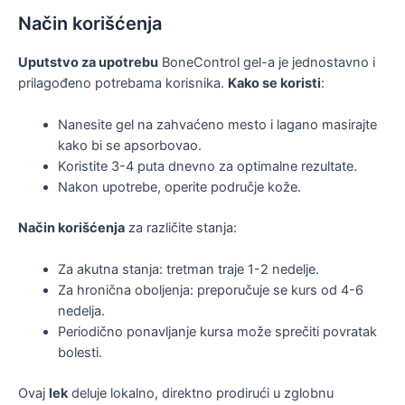
Način korišćenja
Uputstvo za upotrebu
BoneControl gel-a je jednostavno i
prilagođeno potrebama korisnika.
Kako se koristi
:
Nanesite gel na zahvaćeno mesto i lagano masirajte
kako bi se apsorbovao.
Koristite 3-4 puta dnevno za optimalne rezultate.
Nakon upotrebe, operite područje kože.
Način korišćenja
za različite stanja:
Za akutna stanja: tretman traje 1-2 nedelje.
Za hronična oboljenja: preporučuje se kurs od 4-6
nedelja.
Periodično ponavljanje kursa može sprečiti povratak
bolesti.
Ovaj
lek
deluje lokalno, direktno prodirući u zglobnu