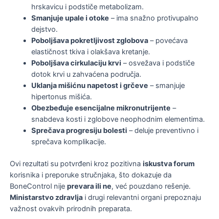
hrskavicu i podstiče metabolizam.
Smanjuje upale i otoke
– ima snažno protivupalno
dejstvo.
Poboljšava pokretljivost zglobova
– povećava
elastičnost tkiva i olakšava kretanje.
Poboljšava cirkulaciju krvi
– osvežava i podstiče
dotok krvi u zahvaćena područja.
Uklanja mišićnu napetost i grčeve
– smanjuje
hipertonus mišića.
Obezbeđuje esencijalne mikronutrijente
–
snabdeva kosti i zglobove neophodnim elementima.
Sprečava progresiju bolesti
– deluje preventivno i
sprečava komplikacije.
Ovi rezultati su potvrđeni kroz pozitivna
iskustva forum
korisnika i preporuke stručnjaka, što dokazuje da
BoneControl nije
prevara ili ne
, već pouzdano rešenje.
Ministarstvo zdravlja
i drugi relevantni organi prepoznaju
važnost ovakvih prirodnih preparata.