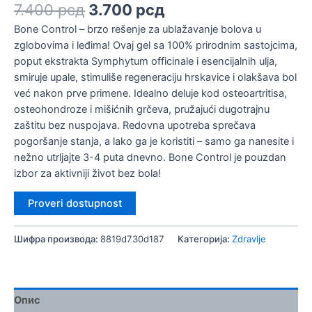
Оцењено
5
Оригинална
Тренутна
7.400
рсд
3.700
рсд
4.80
од 5
на основу
цена
цена
Bone Control – brzo rešenje za ublažavanje bolova u
оцена
је
је:
купаца
zglobovima i leđima! Ovaj gel sa 100% prirodnim sastojcima,
била:
3.700 рсд.
poput ekstrakta Symphytum officinale i esencijalnih ulja,
7.400 рсд.
smiruje upale, stimuliše regeneraciju hrskavice i olakšava bol
već nakon prve primene. Idealno deluje kod osteoartritisa,
osteohondroze i mišićnih grčeva, pružajući dugotrajnu
zaštitu bez nuspojava. Redovna upotreba sprečava
pogoršanje stanja, a lako ga je koristiti – samo ga nanesite i
nežno utrljajte 3-4 puta dnevno. Bone Control je pouzdan
izbor za aktivniji život bez bola!
Proveri dostupnost
Шифра производа:
8819d730d187
Категорија:
Zdravlje
Опис