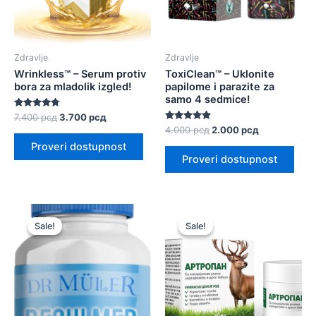
Zdravlje
Zdravlje
Wrinkless™ – Serum protiv
ToxiClean™ – Uklonite
bora za mladolik izgled!
papilome i parazite za
samo 4 sedmice!
Оцењено
Оригинална
Тренутна
7.400
рсд
3.700
рсд
са
цена
цена
Оцењено
Оригинална
Тренутна
4.000
рсд
2.000
рсд
4.60
са
је
је:
цена
цена
од 5
Proveri dostupnost
4.75
била:
3.700 рсд.
је
је:
од 5
Proveri dostupnost
7.400 рсд.
била:
2.000 рсд.
4.000 рсд.
Sale!
Sale!
Sale!
Sale!