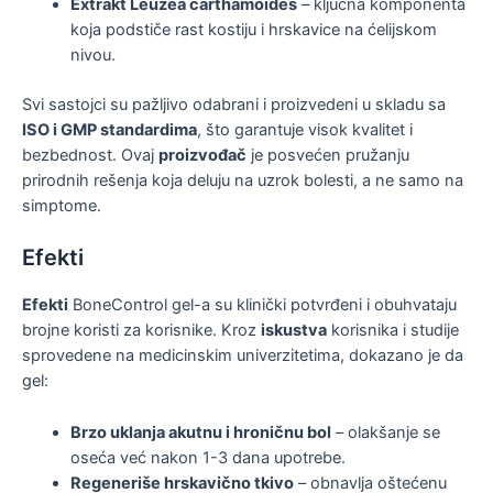
Extrakt Leuzea carthamoides
– ključna komponenta
koja podstiče rast kostiju i hrskavice na ćelijskom
nivou.
Svi sastojci su pažljivo odabrani i proizvedeni u skladu sa
ISO i GMP standardima
, što garantuje visok kvalitet i
bezbednost. Ovaj
proizvođač
je posvećen pružanju
prirodnih rešenja koja deluju na uzrok bolesti, a ne samo na
simptome.
Efekti
Efekti
BoneControl gel-a su klinički potvrđeni i obuhvataju
brojne koristi za korisnike. Kroz
iskustva
korisnika i studije
sprovedene na medicinskim univerzitetima, dokazano je da
gel:
Brzo uklanja akutnu i hroničnu bol
– olakšanje se
oseća već nakon 1-3 dana upotrebe.
Regeneriše hrskavično tkivo
– obnavlja oštećenu