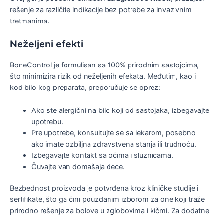
rešenje za različite indikacije bez potrebe za invazivnim
tretmanima.
Neželjeni efekti
BoneControl je formulisan sa 100% prirodnim sastojcima,
što minimizira rizik od neželjenih efekata. Međutim, kao i
kod bilo kog preparata, preporučuje se oprez:
Ako ste alergični na bilo koji od sastojaka, izbegavajte
upotrebu.
Pre upotrebe, konsultujte se sa lekarom, posebno
ako imate ozbiljna zdravstvena stanja ili trudnoću.
Izbegavajte kontakt sa očima i sluznicama.
Čuvajte van domašaja dece.
Bezbednost proizvoda je potvrđena kroz kliničke studije i
sertifikate, što ga čini pouzdanim izborom za one koji traže
prirodno rešenje za bolove u zglobovima i kičmi. Za dodatne