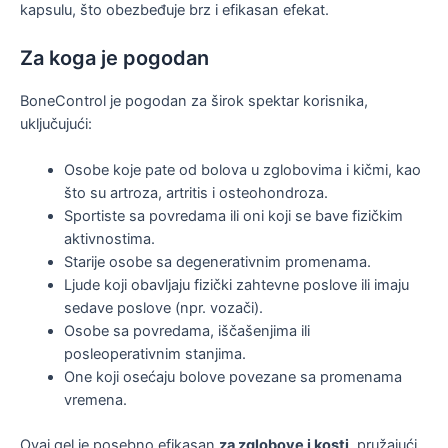
kapsulu, što obezbeđuje brz i efikasan efekat.
Za koga je pogodan
BoneControl je pogodan za širok spektar korisnika,
uključujući:
Osobe koje pate od bolova u zglobovima i kičmi, kao
što su artroza, artritis i osteohondroza.
Sportiste sa povredama ili oni koji se bave fizičkim
aktivnostima.
Starije osobe sa degenerativnim promenama.
Ljude koji obavljaju fizički zahtevne poslove ili imaju
sedave poslove (npr. vozači).
Osobe sa povredama, iščašenjima ili
posleoperativnim stanjima.
One koji osećaju bolove povezane sa promenama
vremena.
Ovaj gel je posebno efikasan
za zglobove i kosti
, pružajući