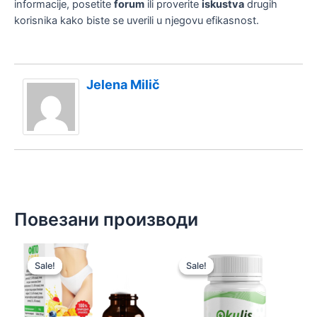
informacije, posetite
forum
ili proverite
iskustva
drugih
korisnika kako biste se uverili u njegovu efikasnost.
Jelena Milič
Повезани производи
Sale!
Sale!
Sale!
Sale!