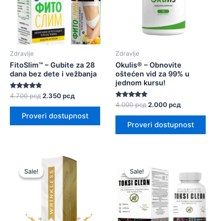
Zdravlje
Zdravlje
FitoSlim™ – Gubite za 28
Okulis® – Obnovite
dana bez dete i vežbanja
oštećen vid za 99% u
jednom kursu!
Оцењено
Оригинална
Тренутна
4.700
рсд
2.350
рсд
са
цена
цена
Оцењено са
Оригинална
Тренутна
4.000
рсд
2.000
рсд
4.75
5.00
је
је:
цена
цена
од 5
Proveri dostupnost
од 5
била:
2.350 рсд.
је
је:
Proveri dostupnost
4.700 рсд.
била:
2.000 рсд.
4.000 рсд.
Sale!
Sale!
Sale!
Sale!