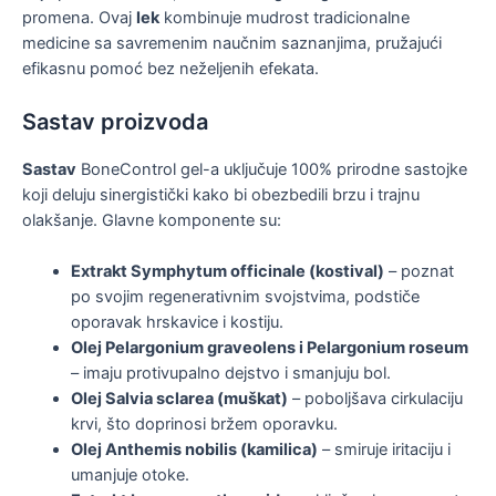
promena. Ovaj
lek
kombinuje mudrost tradicionalne
medicine sa savremenim naučnim saznanjima, pružajući
efikasnu pomoć bez neželjenih efekata.
Sastav proizvoda
Sastav
BoneControl gel-a uključuje 100% prirodne sastojke
koji deluju sinergistički kako bi obezbedili brzu i trajnu
olakšanje. Glavne komponente su:
Extrakt Symphytum officinale (kostival)
– poznat
po svojim regenerativnim svojstvima, podstiče
oporavak hrskavice i kostiju.
Olej Pelargonium graveolens i Pelargonium roseum
– imaju protivupalno dejstvo i smanjuju bol.
Olej Salvia sclarea (muškat)
– poboljšava cirkulaciju
krvi, što doprinosi bržem oporavku.
Olej Anthemis nobilis (kamilica)
– smiruje iritaciju i
umanjuje otoke.